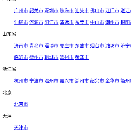
广州市
韶关市
深圳市
珠海市
汕头市
佛山市
江门市
湛江
汕尾市
河源市
阳江市
清远市
东莞市
中山市
潮州市
揭阳
山东省
济南市
青岛市
淄博市
枣庄市
东营市
烟台市
潍坊市
济宁
临沂市
德州市
聊城市
滨州市
菏泽市
浙江省
杭州市
宁波市
温州市
嘉兴市
湖州市
绍兴市
金华市
衢州
北京
北京市
天津
天津市