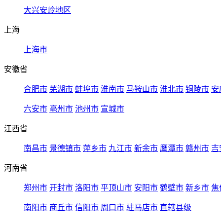
大兴安岭地区
上海
上海市
安徽省
合肥市
芜湖市
蚌埠市
淮南市
马鞍山市
淮北市
铜陵市
安
六安市
亳州市
池州市
宣城市
江西省
南昌市
景德镇市
萍乡市
九江市
新余市
鹰潭市
赣州市
吉
河南省
郑州市
开封市
洛阳市
平顶山市
安阳市
鹤壁市
新乡市
焦
南阳市
商丘市
信阳市
周口市
驻马店市
直辖县级