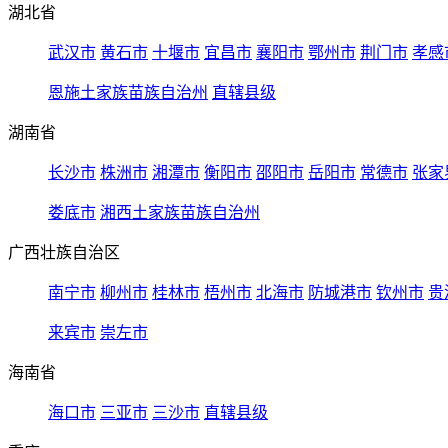
湖北省
武汉市
黄石市
十堰市
宜昌市
襄阳市
鄂州市
荆门市
孝感
恩施土家族苗族自治州
直辖县级
湖南省
长沙市
株洲市
湘潭市
衡阳市
邵阳市
岳阳市
常德市
张家
娄底市
湘西土家族苗族自治州
广西壮族自治区
南宁市
柳州市
桂林市
梧州市
北海市
防城港市
钦州市
贵
来宾市
崇左市
海南省
海口市
三亚市
三沙市
直辖县级