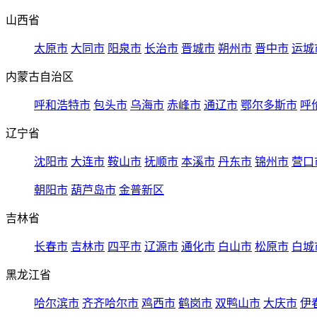
山西省
太原市
大同市
阳泉市
长治市
晋城市
朔州市
晋中市
运城
内蒙古自治区
呼和浩特市
包头市
乌海市
赤峰市
通辽市
鄂尔多斯市
呼
辽宁省
沈阳市
大连市
鞍山市
抚顺市
本溪市
丹东市
锦州市
营口
朝阳市
葫芦岛市
金普新区
吉林省
长春市
吉林市
四平市
辽源市
通化市
白山市
松原市
白城
黑龙江省
哈尔滨市
齐齐哈尔市
鸡西市
鹤岗市
双鸭山市
大庆市
伊