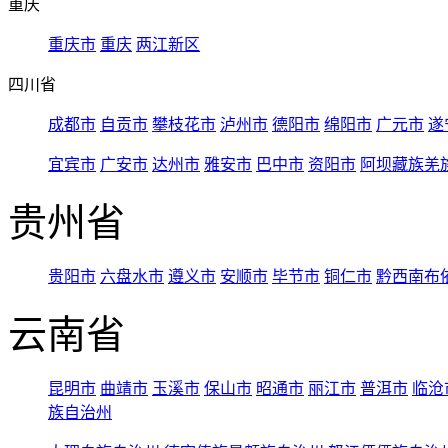
重庆
重庆市
重庆
两江新区
四川省
成都市
自贡市
攀枝花市
泸州市
德阳市
绵阳市
广元市
遂
宜宾市
广安市
达州市
雅安市
巴中市
资阳市
阿坝藏族羌
贵州省
贵阳市
六盘水市
遵义市
安顺市
毕节市
铜仁市
黔西南布
云南省
昆明市
曲靖市
玉溪市
保山市
昭通市
丽江市
普洱市
临沧
族自治州