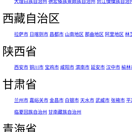
大理白族自治州
德宏傣族景颇族自治州
怒江傈僳族自治
西藏自治区
拉萨市
日喀则市
昌都市
山南地区
那曲地区
阿里地区
林
陕西省
西安市
铜川市
宝鸡市
咸阳市
渭南市
延安市
汉中市
榆林
甘肃省
兰州市
嘉峪关市
金昌市
白银市
天水市
武威市
张掖市
平
临夏回族自治州
甘南藏族自治州
青海省