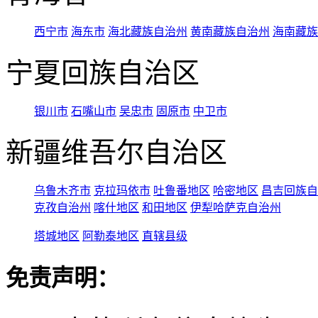
西宁市
海东市
海北藏族自治州
黄南藏族自治州
海南藏族
宁夏回族自治区
银川市
石嘴山市
吴忠市
固原市
中卫市
新疆维吾尔自治区
乌鲁木齐市
克拉玛依市
吐鲁番地区
哈密地区
昌吉回族自
克孜自治州
喀什地区
和田地区
伊犁哈萨克自治州
塔城地区
阿勒泰地区
直辖县级
免责声明：