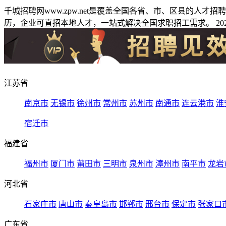
千城招聘网www.zpw.net是覆盖全国各省、市、区县的人
历，企业可直招本地人才，一站式解决全国求职招工需求。 2026
江苏省
南京市
无锡市
徐州市
常州市
苏州市
南通市
连云港市
淮
宿迁市
福建省
福州市
厦门市
莆田市
三明市
泉州市
漳州市
南平市
龙岩
河北省
石家庄市
唐山市
秦皇岛市
邯郸市
邢台市
保定市
张家口
广东省